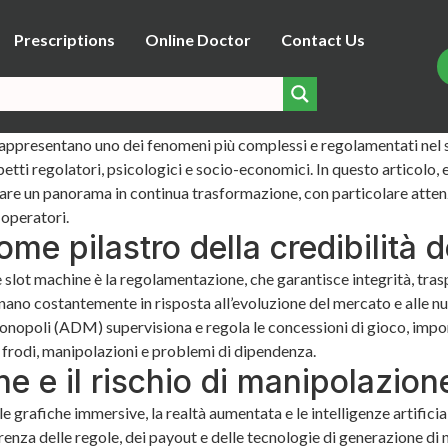
Prescriptions
Online Doctor
Contact Us
rappresentano uno dei fenomeni più complessi e regolamentati nel se
petti regolatori, psicologici e socio-economici. In questo articolo,
reare un panorama in continua trasformazione, con particolare atten
 operatori.
e pilastro della credibilità d
e slot machine è la regolamentazione, che garantisce integrità, tra
ornano costantemente in risposta all’evoluzione del mercato e alle n
Monopoli (ADM) supervisiona e regola le concessioni di gioco, impon
e frodi, manipolazioni e problemi di dipendenza.
e e il rischio di manipolazion
le grafiche immersive, la realtà aumentata e le intelligenze artific
renza delle regole, dei payout e delle tecnologie di generazione di