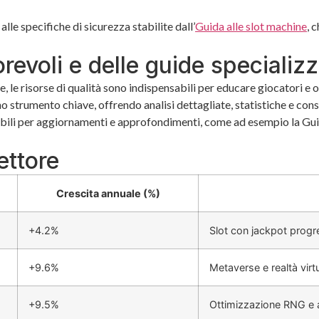
e specifiche di sicurezza stabilite dall’
Guida alle slot machine
, 
orevoli e delle guide specializ
le risorse di qualità sono indispensabili per educare giocatori e 
strumento chiave, offrendo analisi dettagliate, statistiche e consig
abili per aggiornamenti e approfondimenti, come ad esempio la Guid
ettore
Crescita annuale (%)
+4.2%
Slot con jackpot progre
+9.6%
Metaverse e realtà virt
+9.5%
Ottimizzazione RNG e a