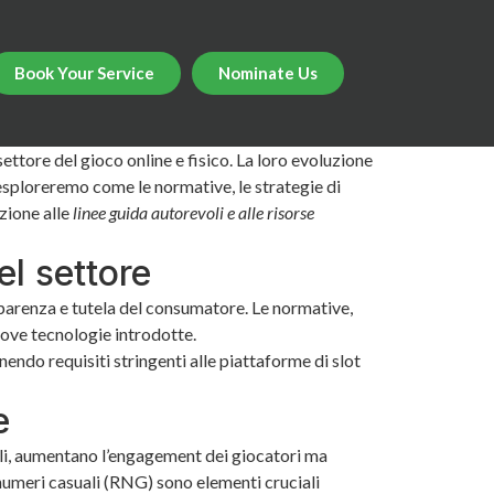
Book Your Service
Nominate Us
ttore del gioco online e fisico. La loro evoluzione
 esploreremo come le normative, le strategie di
zione alle
linee guida autorevoli e alle risorse
el settore
sparenza e tutela del consumatore. Le normative,
uove tecnologie introdotte.
endo requisiti stringenti alle piattaforme di slot
e
iali, aumentano l’engagement dei giocatori ma
 numeri casuali (RNG) sono elementi cruciali