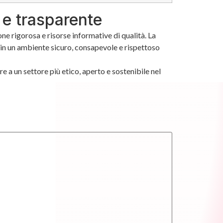
 e trasparente
e rigorosa e risorse informative di qualità. La
 in un ambiente sicuro, consapevole e rispettoso
 a un settore più etico, aperto e sostenibile nel