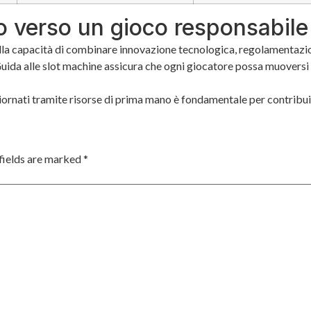
so verso un gioco responsabile
sulla capacità di combinare innovazione tecnologica, regolamentazion
Guida alle slot machine assicura che ogni giocatore possa muoversi
iornati tramite risorse di prima mano è fondamentale per contribuire
fields are marked
*