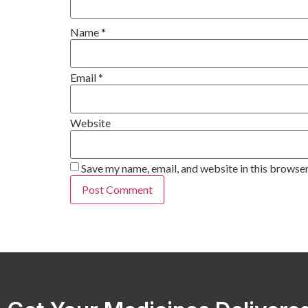
Name
*
Email
*
Website
Save my name, email, and website in this browser