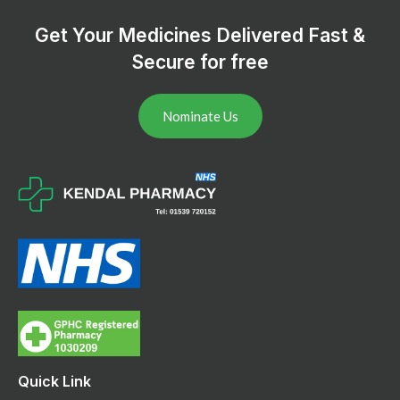
Get Your Medicines Delivered Fast &
Secure for free
Nominate Us
Quick Link