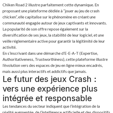
Chiken Road 2 illustre parfaitement cette dynamique. En
proposant une plateforme dédiée à “jouer au jeu de crash
chicken”, elle capitalise sur le phénomène en créant une
communauté engagée autour de jeux captivants et innovants.
La popularité de son offre repose également sur la
diversification de ses jeux, la stabilité de leur logiciel, et une
veille réglementaire active pour garantir la légitimité de leur
activité.
En s’inscrivant dans une démarche d’E-E-A-T (Expertise,
Authoritativeness, Trustworthiness), cette plateforme illustre
l’évolution vers des espaces de jeu en ligne mieux encadrés,
mais aussi plus interactifs et addictifs que jamais.
Le futur des jeux Crash :
vers une expérience plus
intégrée et responsable
Les tendances du secteur indiquent que l’intégration de la
réalité augmentée, de l’intelligence artificielle et des dispositifs