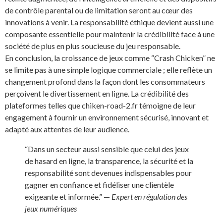
de contrôle parental ou de limitation seront au cœur des
innovations à venir. La responsabilité éthique devient aussi une
composante essentielle pour maintenir la crédibilité face à une
société de plus en plus soucieuse du jeu responsable.
En conclusion, la croissance de jeux comme “Crash Chicken” ne
se limite pas à une simple logique commerciale ; elle reflète un
changement profond dans la façon dont les consommateurs
perçoivent le divertissement en ligne. La crédibilité des
plateformes telles que chiken-road-2.fr témoigne de leur
engagement à fournir un environnement sécurisé, innovant et
adapté aux attentes de leur audience.
“Dans un secteur aussi sensible que celui des jeux
de hasard en ligne, la transparence, la sécurité et la
responsabilité sont devenues indispensables pour
gagner en confiance et fidéliser une clientèle
exigeante et informée.” —
Expert en régulation des
jeux numériques