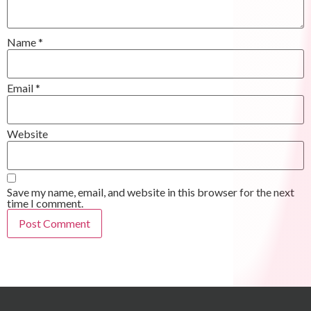
Name
*
Email
*
Website
Save my name, email, and website in this browser for the next
time I comment.