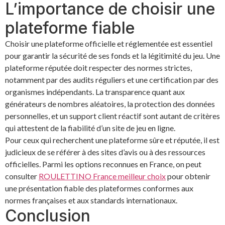
L’importance de choisir une
plateforme fiable
Choisir une plateforme officielle et réglementée est essentiel
pour garantir la sécurité de ses fonds et la légitimité du jeu. Une
plateforme réputée doit respecter des normes strictes,
notamment par des audits réguliers et une certification par des
organismes indépendants. La transparence quant aux
générateurs de nombres aléatoires, la protection des données
personnelles, et un support client réactif sont autant de critères
qui attestent de la fiabilité d’un site de jeu en ligne.
Pour ceux qui recherchent une plateforme sûre et réputée, il est
judicieux de se référer à des sites d’avis ou à des ressources
officielles. Parmi les options reconnues en France, on peut
consulter
ROULETTINO France meilleur choix
pour obtenir
une présentation fiable des plateformes conformes aux
normes françaises et aux standards internationaux.
Conclusion