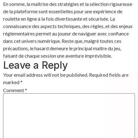
En somme, la maîtrise des stratégies et la sélection rigoureuse
de la plateforme sont essentielles pour une expérience de
roulette en ligne à la fois divertissante et sécurisée. La
connaissance des aspects techniques, des règles, et des enjeux
réglementaires permet au joueur de naviguer avec confiance
dans cet univers numérique. Reste que, malgré toutes ces
précautions, le hasard demeure le principal maître du jeu,
faisant de chaque session une aventure imprévisible.
Leave a Reply
Your email address will not be published.
Required fields are
marked
*
Comment
*