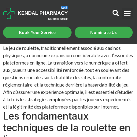
Book Your Service
Nominate Us
Le jeu de roulette, traditionnellement associé aux casinos
physiques, a connu une expansion considérable avec l’essor des
plateformes en ligne. La transition vers le numérique a offert
aux joueurs une accessibilité renforcée, tout en soulevant des
questions cruciales sur la fiabilité des sites, la conformité
réglementaire, et la technique derrière la hasardabilité du jeu.
Afin d’assurer une expérience optimale, il est essentiel d’étudier
à la fois les stratégies employées par les joueurs expérimentés
et la légitimité des plateformes disponibles sur Internet.
Les fondamentaux
techniques de la roulette en