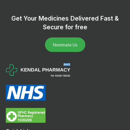
Get Your Medicines Delivered Fast &
Secure for free
Nominate Us