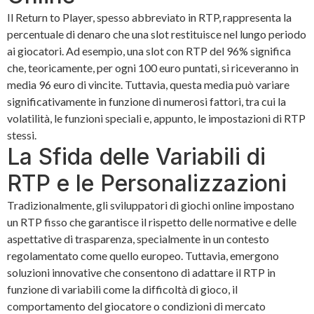
Il Return to Player, spesso abbreviato in RTP, rappresenta la
percentuale di denaro che una slot restituisce nel lungo periodo
ai giocatori. Ad esempio, una slot con RTP del 96% significa
che, teoricamente, per ogni 100 euro puntati, si riceveranno in
media 96 euro di vincite. Tuttavia, questa media può variare
significativamente in funzione di numerosi fattori, tra cui la
volatilità, le funzioni speciali e, appunto, le impostazioni di RTP
stessi.
La Sfida delle Variabili di
RTP e le Personalizzazioni
Tradizionalmente, gli sviluppatori di giochi online impostano
un RTP fisso che garantisce il rispetto delle normative e delle
aspettative di trasparenza, specialmente in un contesto
regolamentato come quello europeo. Tuttavia, emergono
soluzioni innovative che consentono di adattare il RTP in
funzione di variabili come la difficoltà di gioco, il
comportamento del giocatore o condizioni di mercato