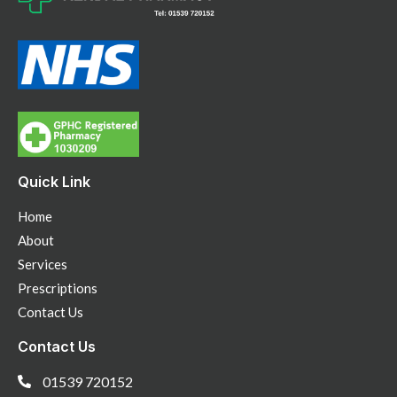
Quick Link
Home
About
Services
Prescriptions
Contact Us
Contact Us
01539 720152