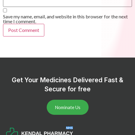
Save my name, email, and website in this browser for the next
time I comment.
Get Your Medicines Delivered Fast &
Secure for free
Nominate Us