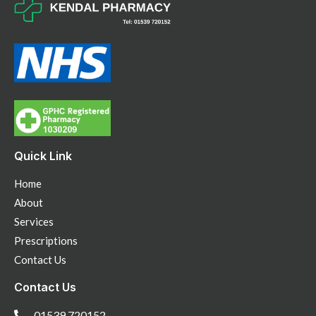
Quick Link
Home
About
Services
Prescriptions
Contact Us
Contact Us
01539 720152