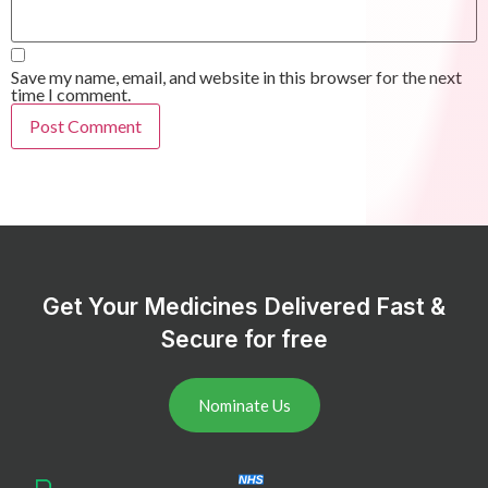
Save my name, email, and website in this browser for the next
time I comment.
Get Your Medicines Delivered Fast &
Secure for free
Nominate Us