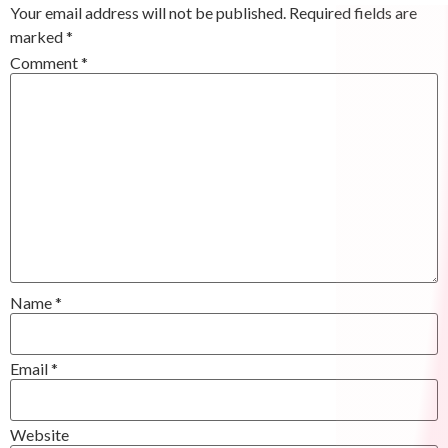
Your email address will not be published.
Required fields are
marked
*
Comment
*
Name
*
Email
*
Website