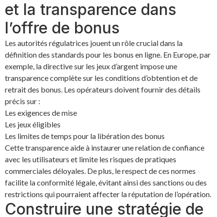
et la transparence dans
l’offre de bonus
Les autorités régulatrices jouent un rôle crucial dans la
définition des standards pour les bonus en ligne. En Europe, par
exemple, la directive sur les jeux d’argent impose une
transparence complète sur les conditions d’obtention et de
retrait des bonus. Les opérateurs doivent fournir des détails
précis sur :
Les exigences de mise
Les jeux éligibles
Les limites de temps pour la libération des bonus
Cette transparence aide à instaurer une relation de confiance
avec les utilisateurs et limite les risques de pratiques
commerciales déloyales. De plus, le respect de ces normes
facilite la conformité légale, évitant ainsi des sanctions ou des
restrictions qui pourraient affecter la réputation de l’opération.
Construire une stratégie de