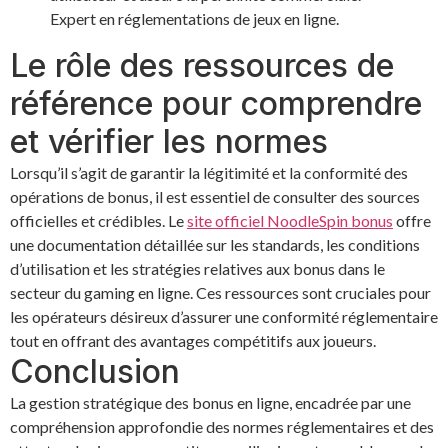
Expert en réglementations de jeux en ligne.
Le rôle des ressources de
référence pour comprendre
et vérifier les normes
Lorsqu’il s’agit de garantir la légitimité et la conformité des
opérations de bonus, il est essentiel de consulter des sources
officielles et crédibles. Le
site officiel NoodleSpin bonus
offre
une documentation détaillée sur les standards, les conditions
d’utilisation et les stratégies relatives aux bonus dans le
secteur du gaming en ligne. Ces ressources sont cruciales pour
les opérateurs désireux d’assurer une conformité réglementaire
tout en offrant des avantages compétitifs aux joueurs.
Conclusion
La gestion stratégique des bonus en ligne, encadrée par une
compréhension approfondie des normes réglementaires et des