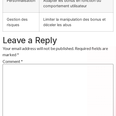
Personnalisation
Adapter les bonus en fonction du
comportement utilisateur
Gestion des
Limiter la manipulation des bonus et
risques
déceler les abus
Leave a Reply
Your email address will not be published.
Required fields are
marked
*
Comment
*