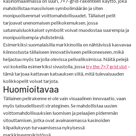
kasinomaailmassa on suuri,
7×7-grid-rakenteen
käyttö, joka
mahdollistaa massiivisen symbolimäärän ja siten
monipuolisemmat voittomahdollisuudet. Tällaiset pelit
tarjoavat unenomaisen pelikokemuksen, jossa
satunnaisluokkaiset symbolit voivat muodostaa suurempia ja
monipuolisempia yhdistelmiä.
Esimerkiksi suomalaisilla markkinoilla on nähtävissä kasvavaa
kiinnostusta tällaiseen innovatiiviseen pelikoneeseen, mikä
heijastuu myös tarjolla olevissa pelivalikoimissa. Näitä pelejä
voi kokeilla esimerkiksi sivustolla, jossa
try the 7×7 grid slot
–
tämä tarjoaa kattavan katsauksen siitä, mitä tulevaisuuden
kolikkopelit voivat tarjota.
Huomioitavaa
Tällainen pelirakenne ei ole vain visuaalinen innovaatio, vaan
myös taloudellisesti strateginen. Se mahdollistaa uusien
voittomahdollisuuksien luomisen ja pelaajien pidemmän
sitouttamisen, jotka ovat avainasemassa kasinoiden
kilpailukyvyn turvaamisessa nykyisessä
markkinaympäristössä.