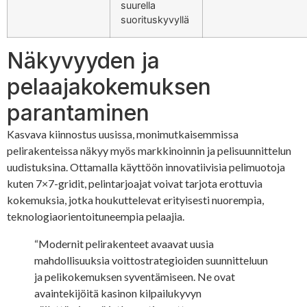
suurella
suorituskyvyllä
Näkyvyyden ja
pelaajakokemuksen
parantaminen
Kasvava kiinnostus uusissa, monimutkaisemmissa
pelirakenteissa näkyy myös markkinoinnin ja pelisuunnittelun
uudistuksina. Ottamalla käyttöön innovatiivisia pelimuotoja
kuten 7×7-gridit, pelintarjoajat voivat tarjota erottuvia
kokemuksia, jotka houkuttelevat erityisesti nuorempia,
teknologiaorientoituneempia pelaajia.
“Modernit pelirakenteet avaavat uusia
mahdollisuuksia voittostrategioiden suunnitteluun
ja pelikokemuksen syventämiseen. Ne ovat
avaintekijöitä kasinon kilpailukyvyn