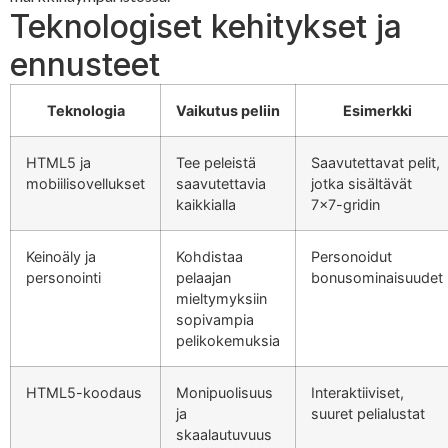
Teknologiset kehitykset ja
ennusteet
Teknologia
Vaikutus peliin
Esimerkki
HTML5 ja
Tee peleistä
Saavutettavat pelit,
mobiilisovellukset
saavutettavia
jotka sisältävät
kaikkialla
7×7-gridin
Keinoäly ja
Kohdistaa
Personoidut
personointi
pelaajan
bonusominaisuudet
mieltymyksiin
sopivampia
pelikokemuksia
HTML5-koodaus
Monipuolisuus
Interaktiiviset,
ja
suuret pelialustat
skaalautuvuus