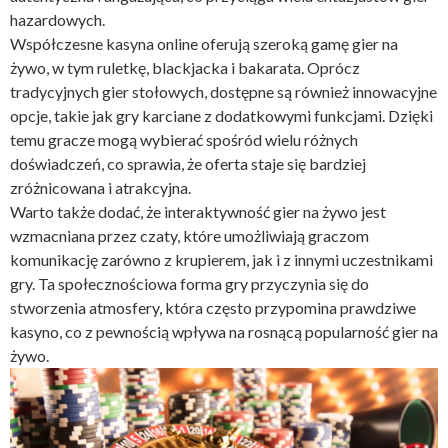
hazardowych.
Współczesne kasyna online oferują szeroką gamę gier na
żywo, w tym ruletkę, blackjacka i bakarata. Oprócz
tradycyjnych gier stołowych, dostępne są również innowacyjne
opcje, takie jak gry karciane z dodatkowymi funkcjami. Dzięki
temu gracze mogą wybierać spośród wielu różnych
doświadczeń, co sprawia, że oferta staje się bardziej
zróżnicowana i atrakcyjna.
Warto także dodać, że interaktywność gier na żywo jest
wzmacniana przez czaty, które umożliwiają graczom
komunikację zarówno z krupierem, jak i z innymi uczestnikami
gry. Ta społecznościowa forma gry przyczynia się do
stworzenia atmosfery, która często przypomina prawdziwe
kasyno, co z pewnością wpływa na rosnącą popularność gier na
żywo.