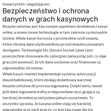
towarzyskim i angażującym.
Bezpieczeństwo i ochrona
danych w grach kasynowych
Bezpieczeństwo jest kluczowym aspektem działalności kasyn
online, a nowoczesne technologie w tym zakresie są niezwykle
istotne. Wiele kasyn korzysta z protokołów szyfrowania,
które chronią dane użytkowników przed nieautoryzowanym
dostępem. Technologia SSL (Secure Socket Layer) jest
powszechnie stosowana do zabezpieczania połączeń, co daje
graczom pewność, że ich dane osobowe oraz finansowe są
odpowiednio chronione.
Wiele kasyn również implementuje systemy autoryzacji
dwuskładnikowej, które dodają dodatkową warstwę
bezpieczeństwa do procesu logowania. Dzięki temu, nawet
jeśli dane logowania trafią w niepowołane ręce, grający są
bardziej chronieni przed potencjalnym oszustwem. To
wszystko sprawia, że kasyna online stają się bardziej
wiarygodne w oczach graczy, co jest kluczowe dla ich