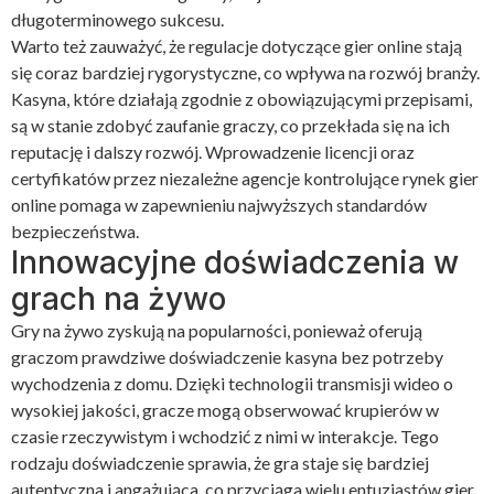
długoterminowego sukcesu.
Warto też zauważyć, że regulacje dotyczące gier online stają
się coraz bardziej rygorystyczne, co wpływa na rozwój branży.
Kasyna, które działają zgodnie z obowiązującymi przepisami,
są w stanie zdobyć zaufanie graczy, co przekłada się na ich
reputację i dalszy rozwój. Wprowadzenie licencji oraz
certyfikatów przez niezależne agencje kontrolujące rynek gier
online pomaga w zapewnieniu najwyższych standardów
bezpieczeństwa.
Innowacyjne doświadczenia w
grach na żywo
Gry na żywo zyskują na popularności, ponieważ oferują
graczom prawdziwe doświadczenie kasyna bez potrzeby
wychodzenia z domu. Dzięki technologii transmisji wideo o
wysokiej jakości, gracze mogą obserwować krupierów w
czasie rzeczywistym i wchodzić z nimi w interakcje. Tego
rodzaju doświadczenie sprawia, że gra staje się bardziej
autentyczna i angażująca, co przyciąga wielu entuzjastów gier